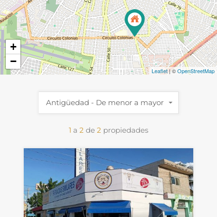
+
−
Leaflet
| ©
OpenStreetMap
Antigüedad - De menor a mayor
1
a
2
de
2
propiedades