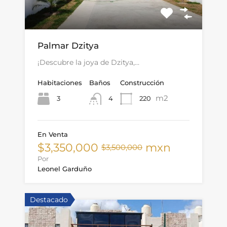
Palmar Dzitya
¡Descubre la joya de Dzitya,…
Habitaciones
Baños
Construcción
m2
3
220
4
En Venta
$3,350,000
mxn
$3,500,000
Por
Leonel Garduño
Destacado