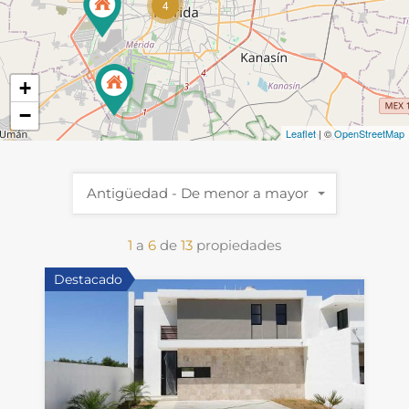
4
+
−
Leaflet
| ©
OpenStreetMap
Antigüedad - De menor a mayor
1
a
6
de
13
propiedades
Destacado