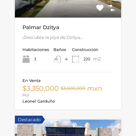
Palmar Dzitya
¡Descubre la joya de Dzitya,…
Habitaciones
Baños
Construcción
m2
3
220
4
En Venta
$3,350,000
mxn
$3,500,000
Por
Leonel Garduño
Destacado