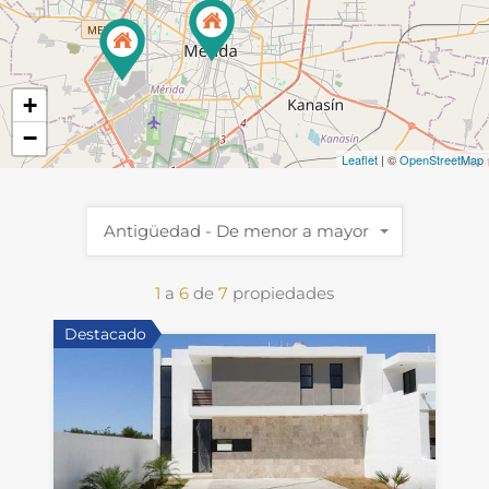
+
−
Leaflet
| ©
OpenStreetMap
Antigüedad - De menor a mayor
1
a
6
de
7
propiedades
Destacado