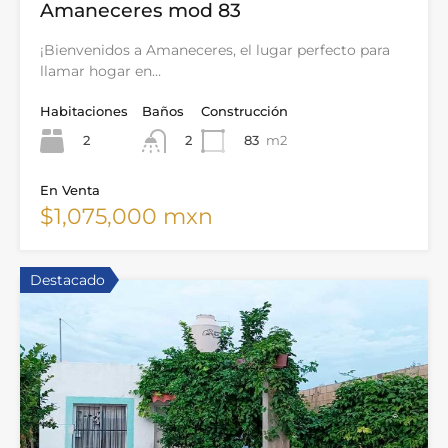
Amaneceres mod 83
¡Bienvenidos a Amaneceres, el lugar perfecto para
llamar hogar en…
Habitaciones
Baños
Construcción
2
83
m2
2
En Venta
$1,075,000 mxn
Destacado