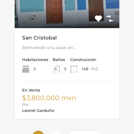
San Cristobal
Bienvenido a tu oasis en…
Habitaciones
Baños
Construcción
m2
2
148
3
En Venta
$3,800,000 mxn
Por
Leonel Garduño