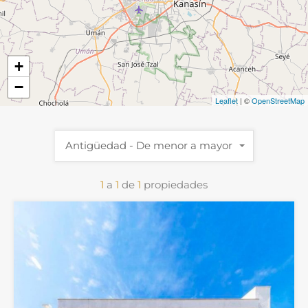
+
−
Leaflet
| ©
OpenStreetMap
Antigüedad - De menor a mayor
1
a
1
de
1
propiedades