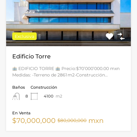
Exclusiva
Edificio Torre
EDIFICIO TORRE
Precio:$70’000’000.00 mxn
Medidas: -Terreno de 2861 m2-Construcción…
Baños
Construcción
4100
m2
8
En Venta
$70,000,000
mxn
$80,000,000