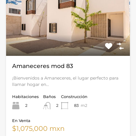
Amaneceres mod 83
¡Bienvenidos a Amaneceres, el lugar perfecto para
llamar hogar en…
Habitaciones
Baños
Construcción
2
83
m2
2
En Venta
$1,075,000 mxn