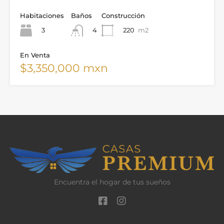
Habitaciones
Baños
Construcción
3
220
m2
4
En Venta
$3,350,000 mxn
Encuentra el hogar de tus sueños