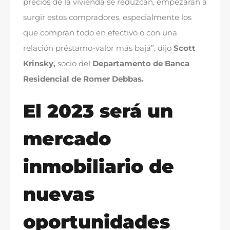
precios de la vivienda se reduzcan, empezarán a
surgir estos compradores, especialmente los
que compran todo en efectivo o con una
relación préstamo-valor más baja”, dijo
Scott
Krinsky,
socio del
Departamento de Banca
Residencial de Romer Debbas.
El 2023 será un
mercado
inmobiliario de
nuevas
oportunidades