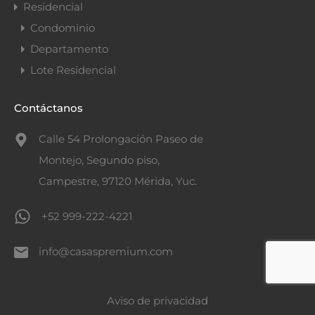
Residencial
Condominio
Departamento
Lote Residencial
Contáctanos
Calle 54 Prolongación Paseo de
Montejo, Segundo piso,
Campestre, 97120 Mérida, Yuc.
+52 999-222-4221
info@casaspremium.com
Aviso de privacidad