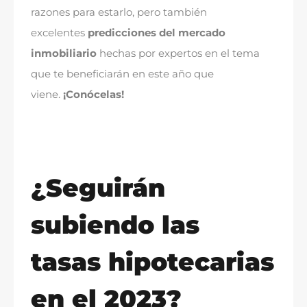
razones para estarlo, pero también
excelentes
predicciones del mercado
inmobiliario
hechas por expertos en el tema
que te beneficiarán en este año que
viene.
¡Conócelas!
¿Seguirán
subiendo las
tasas hipotecarias
en el 2023?